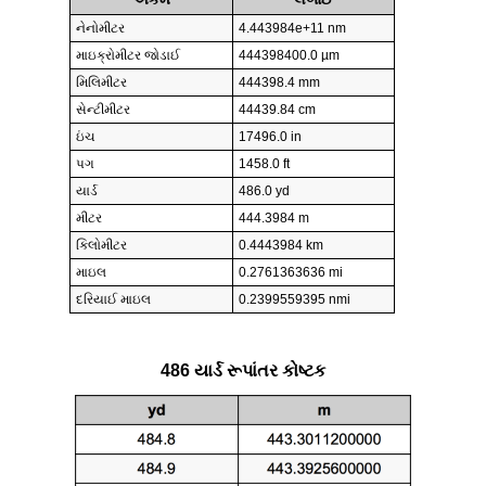
નેનોમીટર
4.443984e+11 nm
માઇક્રોમીટર જોડાઈ
444398400.0 µm
મિલિમીટર
444398.4 mm
સેન્ટીમીટર
44439.84 cm
ઇંચ
17496.0 in
પગ
1458.0 ft
યાર્ડ
486.0 yd
મીટર
444.3984 m
કિલોમીટર
0.4443984 km
માઇલ
0.2761363636 mi
દરિયાઈ માઇલ
0.2399559395 nmi
486 યાર્ડ રૂપાંતર કોષ્ટક