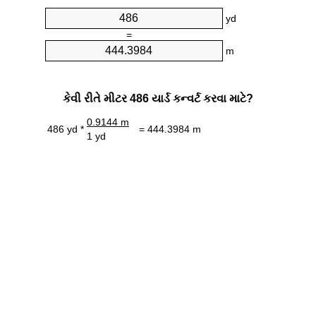
yd
=
m
કેવી રીતે મીટર 486 યાર્ડ કન્વર્ટ કરવા માટે?
0.9144 m
486 yd *
= 444.3984 m
1 yd