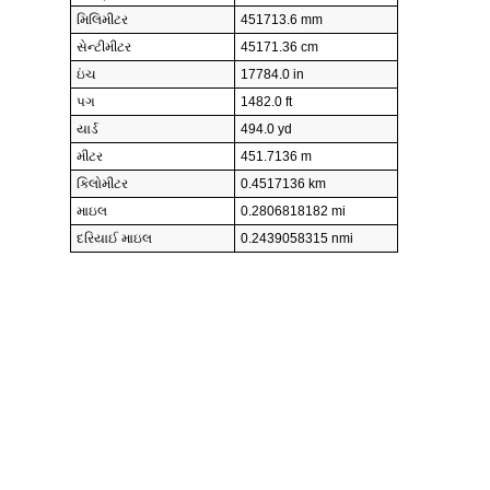
મિલિમીટર
451713.6 mm
સેન્ટીમીટર
45171.36 cm
ઇંચ
17784.0 in
પગ
1482.0 ft
યાર્ડ
494.0 yd
મીટર
451.7136 m
કિલોમીટર
0.4517136 km
માઇલ
0.2806818182 mi
દરિયાઈ માઇલ
0.2439058315 nmi