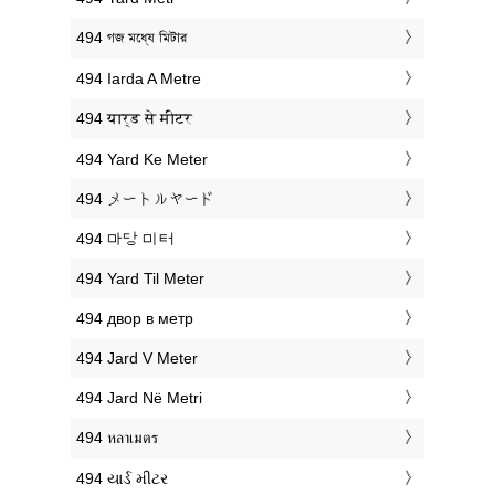
‎494 গজ মধ্যে মিটার
‎494 Iarda A Metre
‎494 यार्ड से मीटर
‎494 Yard Ke Meter
‎494 メートルヤード
‎494 마당 미터
‎494 Yard Til Meter
‎494 двор в метр
‎494 Jard V Meter
‎494 Jard Në Metri
‎494 หลาเมตร
‎494 યાર્ડ મીટર