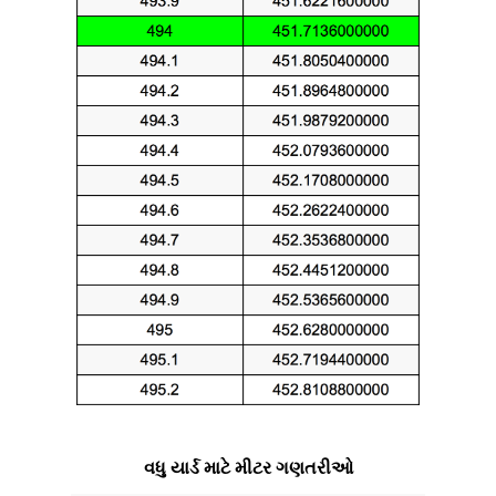
વધુ યાર્ડ માટે મીટર ગણતરીઓ