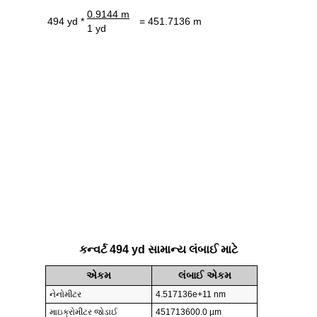
0.9144 m
494 yd *
= 451.7136 m
1 yd
કન્વર્ટ 494 yd સામાન્ય લંબાઈ માટે
એકમ
લંબાઈ એકમ
નેનોમીટર
4.517136e+11 nm
માઇક્રોમીટર જોડાઈ
451713600.0 µm