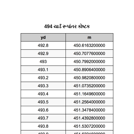
494 યાર્ડ રૂપાંતર કોષ્ટક