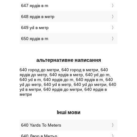
647 ярдів в m
648 ярдів в метр
649 yd в метр
650 ярдів в m
альтернативне написання
640 город до метри, 640 город в метри, 640
ярдів до метр, 640 ярдів в метр, 640 yd до m,
640 yd в m, 640 ярдів до m, 640 ярдів в m, 640
yd до метр, 640 yd в метр, 640 yd до метри, 640
yd в метри, 640 ярдів до метри, 640 ярдів в
метри
Інші мови
‎640 Yards To Meters
‎640 Двор в Метър