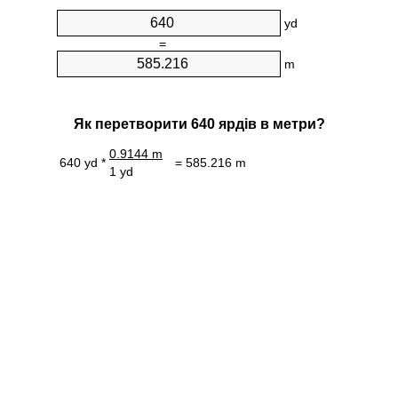
yd
=
m
Як перетворити 640 ярдів в метри?
0.9144 m
640 yd *
= 585.216 m
1 yd