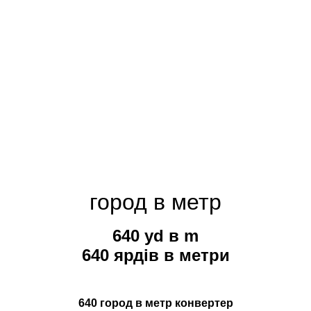
город в метр
640 yd в m
640 ярдів в метри
640 город в метр конвертер