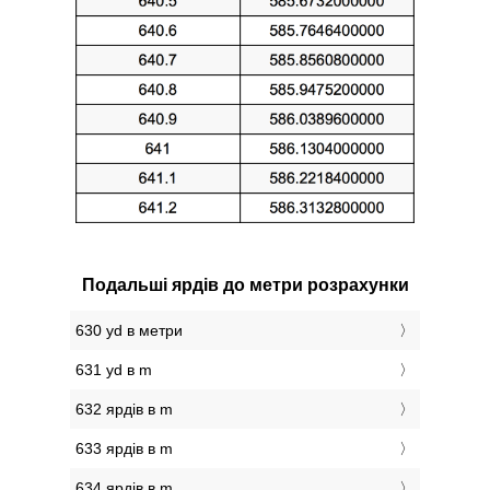
Подальші ярдів до метри розрахунки
630 yd в метри
631 yd в m
632 ярдів в m
633 ярдів в m
634 ярдів в m