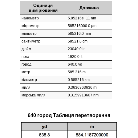
Одиниця
Довжина
вимірювання
нанометр
5.85216e+11 nm
мікрометр
585216000.0 µm
міліметр
585216.0 mm
сантиметр
58521.6 cm
дюйм
23040.0 in
нога
1920.0 ft
город
640.0 yd
метр
585.216 m
кілометр
0.585216 km
миля
0.3636363636 mi
морська миля
0.3159913607 nmi
640 город Таблиця перетворення