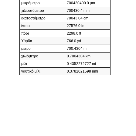
μικρόμετρο
700430400.0 µm
χιλιοστόμετρο
700430.4 mm
εκατοστόμετρο
70043.04 cm
ίντσα
27576.0 in
πόδι
2298.0 ft
Υάρδα
766.0 yd
μέτρο
700.4304 m
χιλιόμετρο
0.7004304 km
μίλι
0.4352272727 mi
ναυτικό μίλι
0.3782021598 nmi