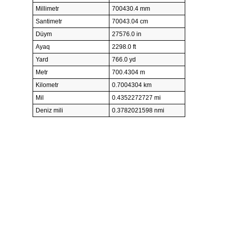
Millimetr
700430.4 mm
Santimetr
70043.04 cm
Düym
27576.0 in
Ayaq
2298.0 ft
Yard
766.0 yd
Metr
700.4304 m
Kilometr
0.7004304 km
Mil
0.4352272727 mi
Deniz mili
0.3782021598 nmi