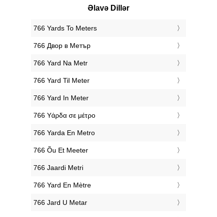
Əlavə Dillər
‎766 Yards To Meters
‎766 Двор в Метър
‎766 Yard Na Metr
‎766 Yard Til Meter
‎766 Yard In Meter
‎766 Υάρδα σε μέτρο
‎766 Yarda En Metro
‎766 Õu Et Meeter
‎766 Jaardi Metri
‎766 Yard En Mètre
‎766 Jard U Metar