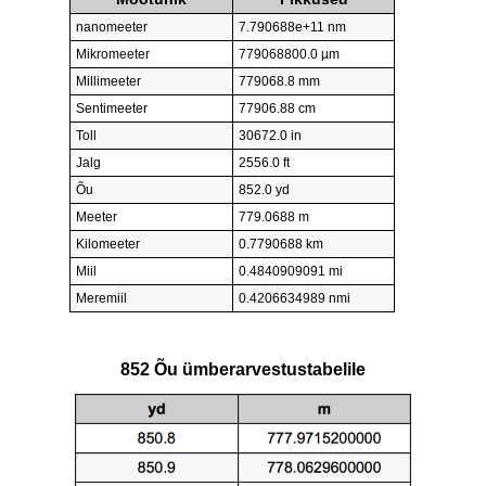
nanomeeter
7.790688e+11 nm
Mikromeeter
779068800.0 µm
Millimeeter
779068.8 mm
Sentimeeter
77906.88 cm
Toll
30672.0 in
Jalg
2556.0 ft
Õu
852.0 yd
Meeter
779.0688 m
Kilomeeter
0.7790688 km
Miil
0.4840909091 mi
Meremiil
0.4206634989 nmi
852 Õu ümberarvestustabelile