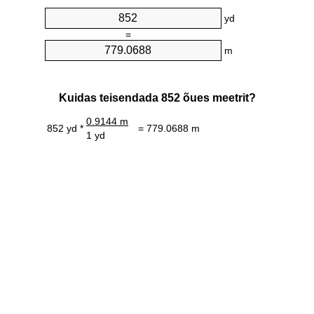
yd
=
m
Kuidas teisendada 852 õues meetrit?
0.9144 m
852 yd *
= 779.0688 m
1 yd