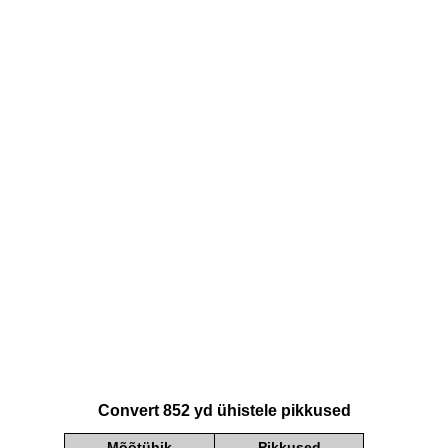
Convert 852 yd ühistele pikkused
Mõõtühik
Pikkused