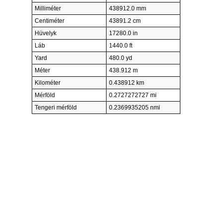
Milliméter
438912.0 mm
Centiméter
43891.2 cm
Hüvelyk
17280.0 in
Láb
1440.0 ft
Yard
480.0 yd
Méter
438.912 m
Kilométer
0.438912 km
Mérföld
0.2727272727 mi
Tengeri mérföld
0.2369935205 nmi