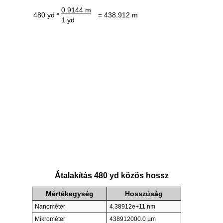
0.9144 m
480 yd *
= 438.912 m
1 yd
Átalakítás 480 yd közös hossz
Mértékegység
Hosszúság
Nanométer
4.38912e+11 nm
Mikrométer
438912000.0 µm