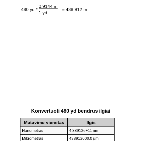
0.9144 m
480 yd *
= 438.912 m
1 yd
Konvertuoti 480 yd bendrus ilgiai
Matavimo vienetas
Ilgis
Nanometras
4.38912e+11 nm
Mikrometras
438912000.0 µm