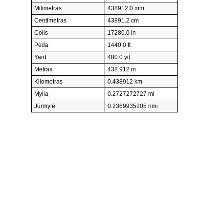
Milimetras
438912.0 mm
Centimetras
43891.2 cm
Colis
17280.0 in
Pėda
1440.0 ft
Yard
480.0 yd
Metras
438.912 m
Kilometras
0.438912 km
Mylia
0.2727272727 mi
Jūrmylė
0.2369935205 nmi