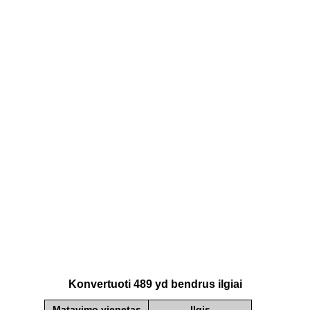
Konvertuoti 489 yd bendrus ilgiai
Matavimo vienetas
Ilgis