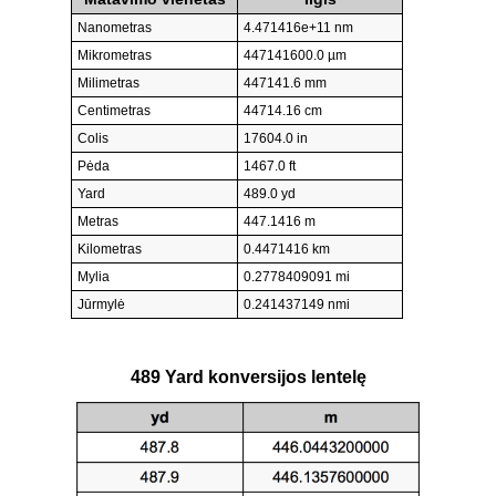
Nanometras
4.471416e+11 nm
Mikrometras
447141600.0 µm
Milimetras
447141.6 mm
Centimetras
44714.16 cm
Colis
17604.0 in
Pėda
1467.0 ft
Yard
489.0 yd
Metras
447.1416 m
Kilometras
0.4471416 km
Mylia
0.2778409091 mi
Jūrmylė
0.241437149 nmi
489 Yard konversijos lentelę