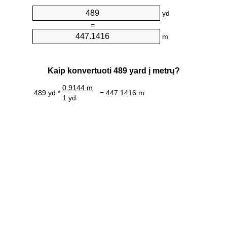
yd
=
m
Kaip konvertuoti 489 yard į metrų?
0.9144 m
489 yd *
= 447.1416 m
1 yd