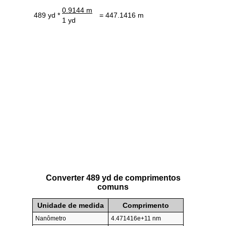
0.9144 m
489 yd *
= 447.1416 m
1 yd
Converter 489 yd de comprimentos
comuns
Unidade de medida
Comprimento
Nanômetro
4.471416e+11 nm