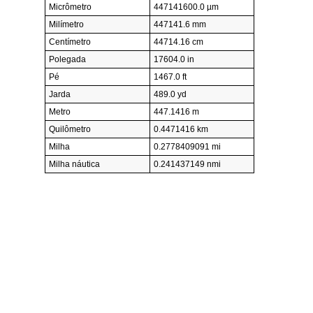
Micrômetro
447141600.0 µm
Milímetro
447141.6 mm
Centímetro
44714.16 cm
Polegada
17604.0 in
Pé
1467.0 ft
Jarda
489.0 yd
Metro
447.1416 m
Quilômetro
0.4471416 km
Milha
0.2778409091 mi
Milha náutica
0.241437149 nmi