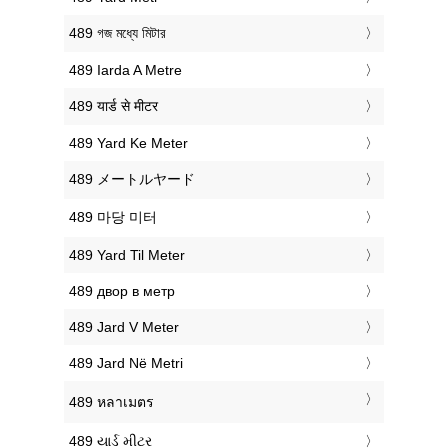
‎489 গজ মধ্যে মিটার
‎489 Iarda A Metre
‎489 यार्ड से मीटर
‎489 Yard Ke Meter
‎489 メートルヤード
‎489 마당 미터
‎489 Yard Til Meter
‎489 двор в метр
‎489 Jard V Meter
‎489 Jard Në Metri
‎489 หลาเมตร
‎489 યાર્ડ મીટર