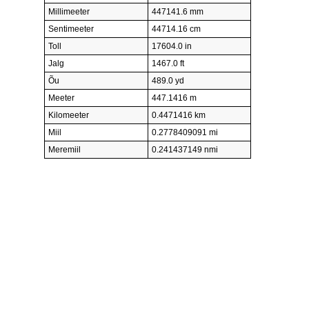
Millimeeter
447141.6 mm
Sentimeeter
44714.16 cm
Toll
17604.0 in
Jalg
1467.0 ft
Õu
489.0 yd
Meeter
447.1416 m
Kilomeeter
0.4471416 km
Miil
0.2778409091 mi
Meremiil
0.241437149 nmi