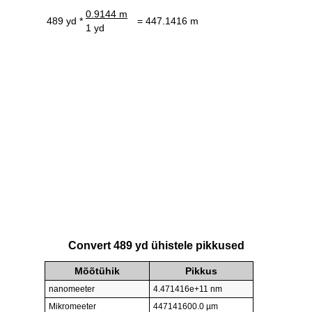
0.9144 m
489 yd *
= 447.1416 m
1 yd
Convert 489 yd ühistele pikkused
Mõõtühik
Pikkus
nanomeeter
4.471416e+11 nm
Mikromeeter
447141600.0 µm