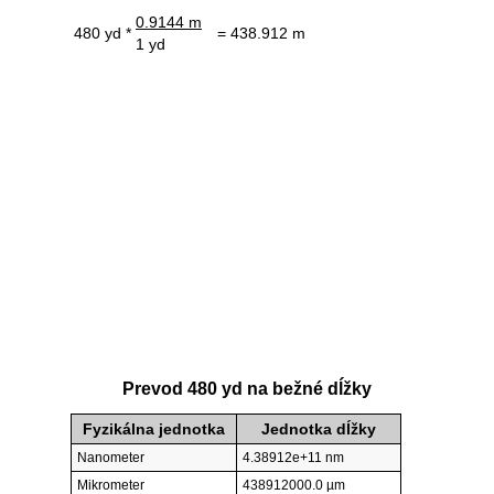
0.9144 m
480 yd *
= 438.912 m
1 yd
Prevod 480 yd na bežné dĺžky
Fyzikálna jednotka
Jednotka dĺžky
Nanometer
4.38912e+11 nm
Mikrometer
438912000.0 µm