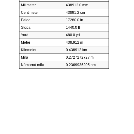
Milimeter
438912.0 mm
Centimeter
43891.2 cm
Palec
17280.0 in
Stopa
1440.0 ft
Yard
480.0 yd
Meter
438.912 m
Kilometer
0.438912 km
Míľa
0.2727272727 mi
Námorná míľa
0.2369935205 nmi