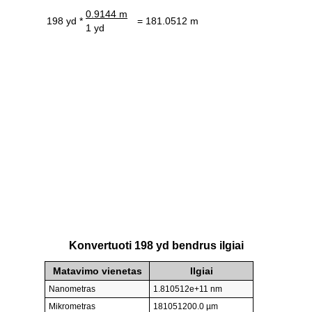
0.9144 m
198 yd *
= 181.0512 m
1 yd
Konvertuoti 198 yd bendrus ilgiai
Matavimo vienetas
Ilgiai
Nanometras
1.810512e+11 nm
Mikrometras
181051200.0 µm