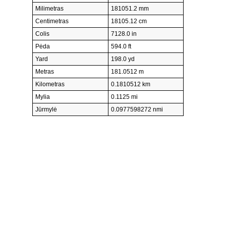
Milimetras
181051.2 mm
Centimetras
18105.12 cm
Colis
7128.0 in
Pėda
594.0 ft
Yard
198.0 yd
Metras
181.0512 m
Kilometras
0.1810512 km
Mylia
0.1125 mi
Jūrmylė
0.0977598272 nmi