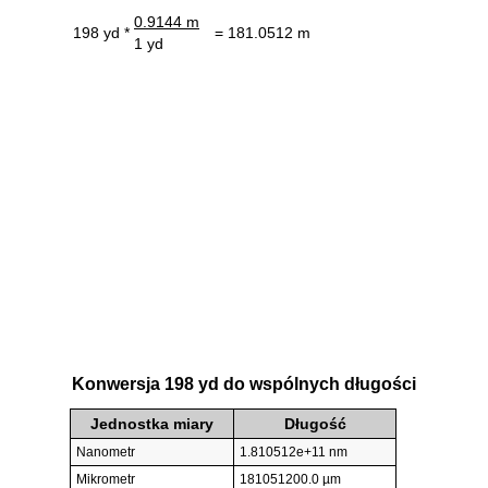
0.9144 m
198 yd *
= 181.0512 m
1 yd
Konwersja 198 yd do wspólnych długości
Jednostka miary
Długość
Nanometr
1.810512e+11 nm
Mikrometr
181051200.0 µm