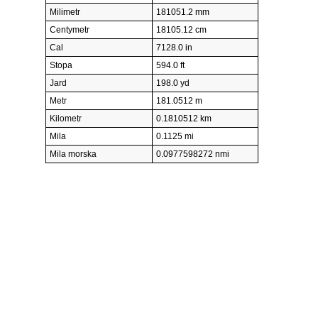
Milimetr
181051.2 mm
Centymetr
18105.12 cm
Cal
7128.0 in
Stopa
594.0 ft
Jard
198.0 yd
Metr
181.0512 m
Kilometr
0.1810512 km
Mila
0.1125 mi
Mila morska
0.0977598272 nmi