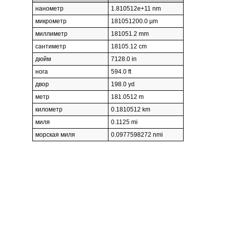
нанометр
1.810512e+11 nm
микрометр
181051200.0 µm
миллиметр
181051.2 mm
сантиметр
18105.12 cm
дюйм
7128.0 in
нога
594.0 ft
двор
198.0 yd
метр
181.0512 m
километр
0.1810512 km
миля
0.1125 mi
морская миля
0.0977598272 nmi