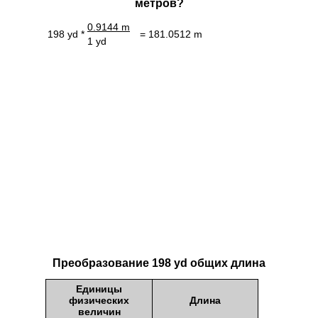
метров?
0.9144 m
198 yd *
= 181.0512 m
1 yd
Преобразование 198 yd общих длина
Единицы
физических
Длина
величин