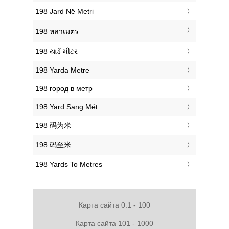
‎198 Jard Në Metri
‎198 หลาเมตร
‎198 યાર્ડ મીટર
‎198 Yarda Metre
‎198 город в метр
‎198 Yard Sang Mét
‎198 码为米
‎198 码至米
‎198 Yards To Metres
Карта сайта 0.1 - 100
Карта сайта 101 - 1000