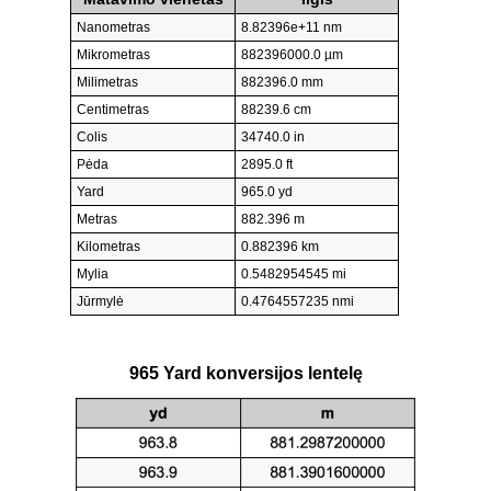
Nanometras
8.82396e+11 nm
Mikrometras
882396000.0 µm
Milimetras
882396.0 mm
Centimetras
88239.6 cm
Colis
34740.0 in
Pėda
2895.0 ft
Yard
965.0 yd
Metras
882.396 m
Kilometras
0.882396 km
Mylia
0.5482954545 mi
Jūrmylė
0.4764557235 nmi
965 Yard konversijos lentelę