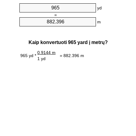
yd
=
m
Kaip konvertuoti 965 yard į metrų?
0.9144 m
965 yd *
= 882.396 m
1 yd