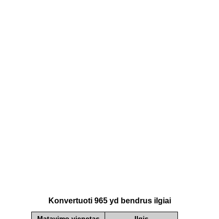
Konvertuoti 965 yd bendrus ilgiai
Matavimo vienetas
Ilgis