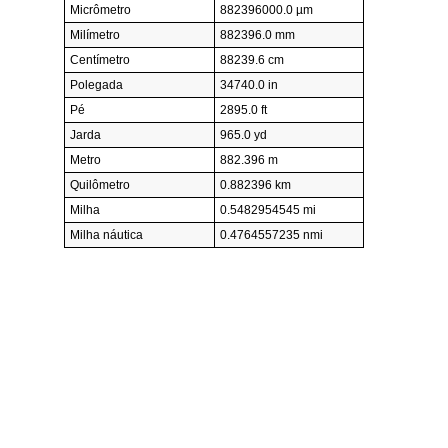
Micrômetro
882396000.0 µm
Milímetro
882396.0 mm
Centímetro
88239.6 cm
Polegada
34740.0 in
Pé
2895.0 ft
Jarda
965.0 yd
Metro
882.396 m
Quilômetro
0.882396 km
Milha
0.5482954545 mi
Milha náutica
0.4764557235 nmi