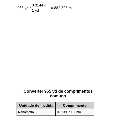
0.9144 m
965 yd *
= 882.396 m
1 yd
Converter 965 yd de comprimentos
comuns
Unidade de medida
Comprimento
Nanômetro
8.82396e+11 nm