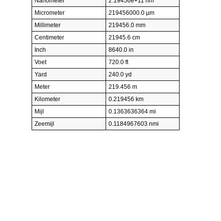
Nanometer
2.19456e+11 nm
Micrometer
219456000.0 µm
Millimeter
219456.0 mm
Centimeter
21945.6 cm
Inch
8640.0 in
Voet
720.0 ft
Yard
240.0 yd
Meter
219.456 m
Kilometer
0.219456 km
Mijl
0.1363636364 mi
Zeemijl
0.1184967603 nmi