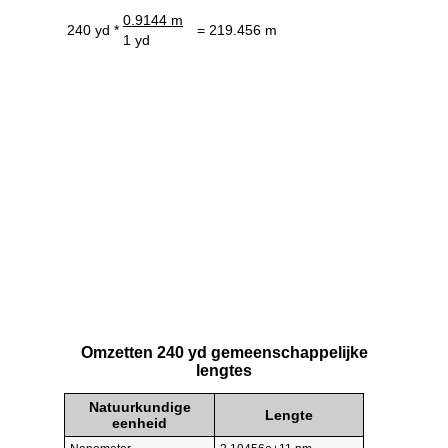
0.9144 m
240 yd *
= 219.456 m
1 yd
Omzetten 240 yd gemeenschappelijke
lengtes
Natuurkundige
Lengte
eenheid