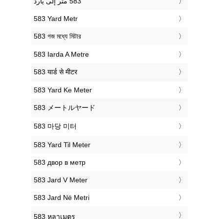
‎583 Yard Metr
‎583 গজ মধ্যে মিটার
‎583 Iarda A Metre
‎583 यार्ड से मीटर
‎583 Yard Ke Meter
‎583 メートルヤード
‎583 마당 미터
‎583 Yard Til Meter
‎583 двор в метр
‎583 Jard V Meter
‎583 Jard Në Metri
‎583 หลาเมตร