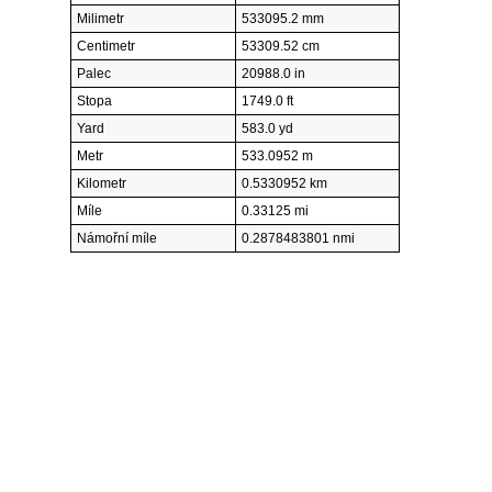
Milimetr
533095.2 mm
Centimetr
53309.52 cm
Palec
20988.0 in
Stopa
1749.0 ft
Yard
583.0 yd
Metr
533.0952 m
Kilometr
0.5330952 km
Míle
0.33125 mi
Námořní míle
0.2878483801 nmi