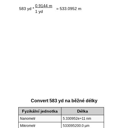
0.9144 m
583 yd *
= 533.0952 m
1 yd
Convert 583 yd na běžné délky
Fyzikální jednotka
Délka
Nanometr
5.330952e+11 nm
Mikrometr
533095200.0 µm