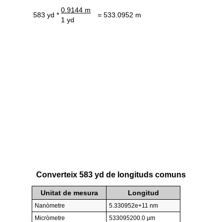
0.9144 m
583 yd *
= 533.0952 m
1 yd
Converteix 583 yd de longituds comuns
Unitat de mesura
Longitud
Nanòmetre
5.330952e+11 nm
Micròmetre
533095200.0 µm