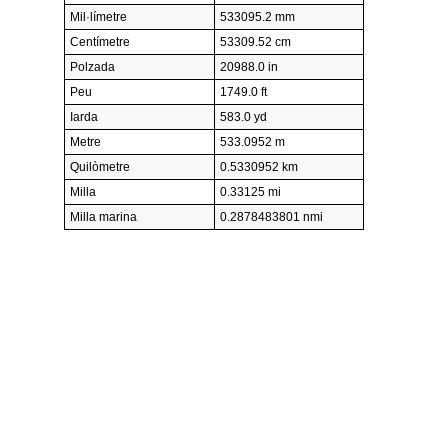
Mil·límetre
533095.2 mm
Centímetre
53309.52 cm
Polzada
20988.0 in
Peu
1749.0 ft
Iarda
583.0 yd
Metre
533.0952 m
Quilòmetre
0.5330952 km
Milla
0.33125 mi
Milla marina
0.2878483801 nmi