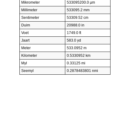
Mikrometer
533095200.0 µm
Millimeter
533095.2 mm
Sentimeter
53309.52 cm
Duim
20988.0 in
Voet
1749.0 ft
Jaart
583.0 yd
Meter
533.0952 m
Kilometer
0.5330952 km
Myl
0.33125 mi
Seemyl
0.2878483801 nmi