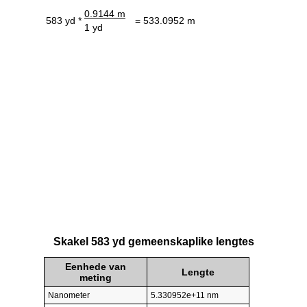
0.9144 m
583 yd *
= 533.0952 m
1 yd
Skakel 583 yd gemeenskaplike lengtes
Eenhede van
Lengte
meting
Nanometer
5.330952e+11 nm