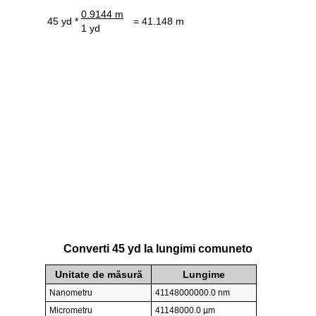
0.9144 m
45 yd *
= 41.148 m
1 yd
Converti 45 yd la lungimi comuneto
Unitate de măsură
Lungime
Nanometru
41148000000.0 nm
Micrometru
41148000.0 µm