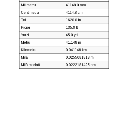
Milimetru
41148.0 mm
Centimetru
4114.8 cm
Țol
1620.0 in
Picior
135.0 ft
Yarzi
45.0 yd
Metru
41.148 m
Kilometru
0.041148 km
Milă
0.0255681818 mi
Milă marină
0.0222181425 nmi