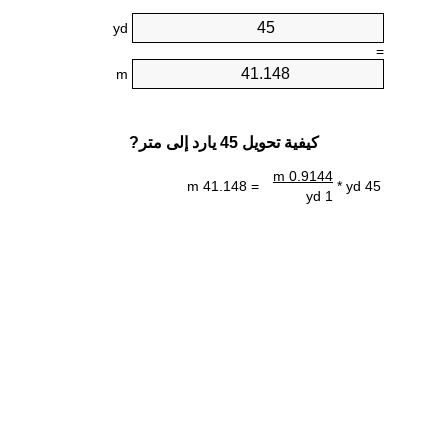
yd
=
m
كيفية تحويل 45 يارد إلى متر?
0.9144 m
= 41.148 m
45 yd *
1 yd