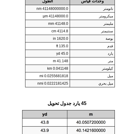
وحدات قياس
الطول
نانومتر
41148000000.0 nm
ميكرومتر
41148000.0 µm
مليمتر
41148.0 mm
سنتيمتر
4114.8 cm
بوصة
1620.0 in
قدم
135.0 ft
يارد
45.0 yd
متر
41.148 m
كيلومتر
0.041148 km
ميل
0.0255681818 mi
ميل بحري
0.0222181425 nmi
45 يارد جدول تحويل