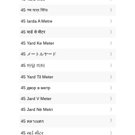
‎45 গজ মধ্যে মিটার
‎45 Iarda A Metre
‎45 यार्ड से मीटर
‎45 Yard Ke Meter
‎45 メートルヤード
‎45 마당 미터
‎45 Yard Til Meter
‎45 двор в метр
‎45 Jard V Meter
‎45 Jard Në Metri
‎45 หลาเมตร
‎45 યાર્ડ મીટર