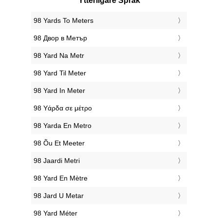
Ytterligare Språk
‎98 Yards To Meters
‎98 Двор в Метър
‎98 Yard Na Metr
‎98 Yard Til Meter
‎98 Yard In Meter
‎98 Υάρδα σε μέτρο
‎98 Yarda En Metro
‎98 Õu Et Meeter
‎98 Jaardi Metri
‎98 Yard En Mètre
‎98 Jard U Metar
‎98 Yard Méter