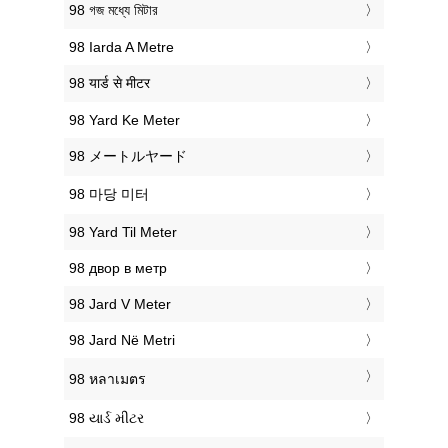
‎98 গজ মধ্যে মিটার
‎98 Iarda A Metre
‎98 यार्ड से मीटर
‎98 Yard Ke Meter
‎98 メートルヤード
‎98 마당 미터
‎98 Yard Til Meter
‎98 двор в метр
‎98 Jard V Meter
‎98 Jard Në Metri
‎98 หลาเมตร
‎98 યાર્ડ મીટર