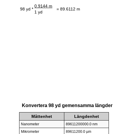
0.9144 m
98 yd *
= 89.6112 m
1 yd
Konvertera 98 yd gemensamma längder
Måttenhet
Längdenhet
Nanometer
89611200000.0 nm
Mikrometer
89611200.0 µm