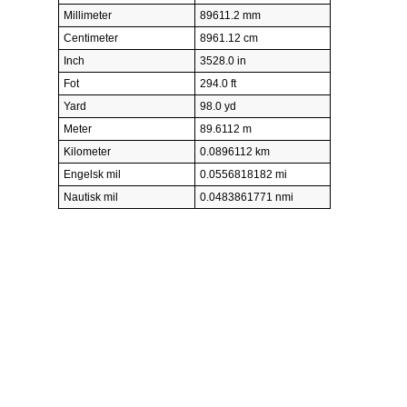
Millimeter
89611.2 mm
Centimeter
8961.12 cm
Inch
3528.0 in
Fot
294.0 ft
Yard
98.0 yd
Meter
89.6112 m
Kilometer
0.0896112 km
Engelsk mil
0.0556818182 mi
Nautisk mil
0.0483861771 nmi