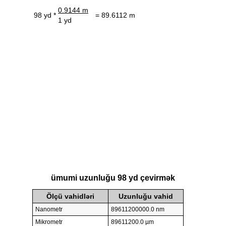
0.9144 m
98 yd *
= 89.6112 m
1 yd
ümumi uzunluğu 98 yd çevirmək
Ölçü vahidləri
Uzunluğu vahid
Nanometr
89611200000.0 nm
Mikrometr
89611200.0 µm