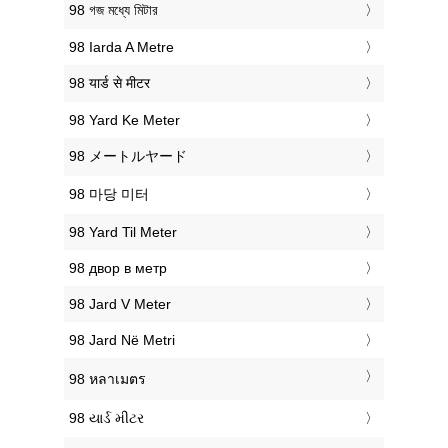
‎98 গজ মধ্যে মিটার
‎98 Iarda A Metre
‎98 यार्ड से मीटर
‎98 Yard Ke Meter
‎98 メートルヤード
‎98 마당 미터
‎98 Yard Til Meter
‎98 двор в метр
‎98 Jard V Meter
‎98 Jard Në Metri
‎98 หลาเมตร
‎98 યાર્ડ મીટર