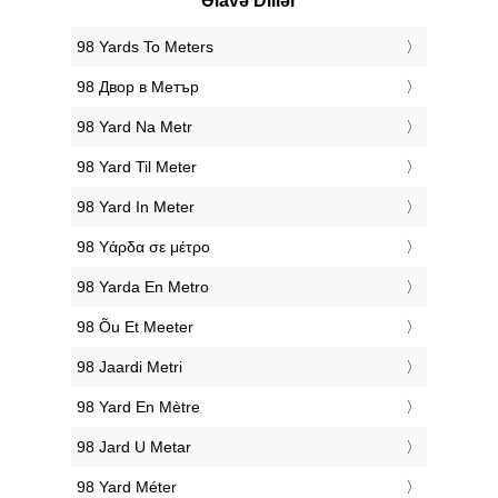
Əlavə Dillər
‎98 Yards To Meters
‎98 Двор в Метър
‎98 Yard Na Metr
‎98 Yard Til Meter
‎98 Yard In Meter
‎98 Υάρδα σε μέτρο
‎98 Yarda En Metro
‎98 Õu Et Meeter
‎98 Jaardi Metri
‎98 Yard En Mètre
‎98 Jard U Metar
‎98 Yard Méter