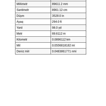
Millimetr
89611.2 mm
Santimetr
8961.12 cm
Düym
3528.0 in
Ayaq
294.0 ft
Yard
98.0 yd
Metr
89.6112 m
Kilometr
0.0896112 km
Mil
0.0556818182 mi
Deniz mili
0.0483861771 nmi