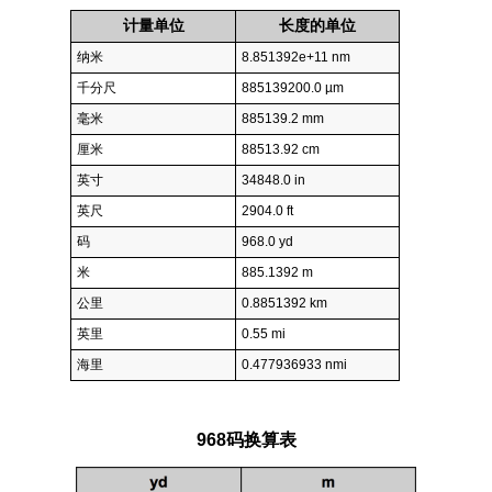
计量单位
长度的单位
纳米
8.851392e+11 nm
千分尺
885139200.0 µm
毫米
885139.2 mm
厘米
88513.92 cm
英寸
34848.0 in
英尺
2904.0 ft
码
968.0 yd
米
885.1392 m
公里
0.8851392 km
英里
0.55 mi
海里
0.477936933 nmi
968码换算表